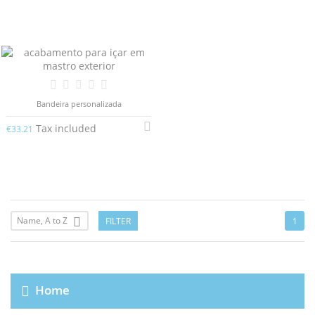
Bandeira personalizada
Tax included
€33.21
Name, A to Z
FILTER

1
Home