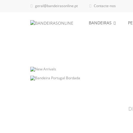
geral@bandeirasonline.pt
Contacte-nos


BANDEIRAS
P
Todas as Bandeiras
Receba em sua casa!
Veja as possibilidades de personalização.
D